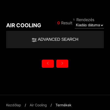
Az eredmény összehasonlítása
Rendezés
0
Result
AIR COOLING
*
A különbségeket pirossal jelöltük
Filter
ADVANCED SEARCH
Filter
Vissza
{{feature}}
Clear All
Visszaállítás
{{thistitle1[key] || title[key]}}
{{item}}
Kezdőlap
Air Cooling
Termékek