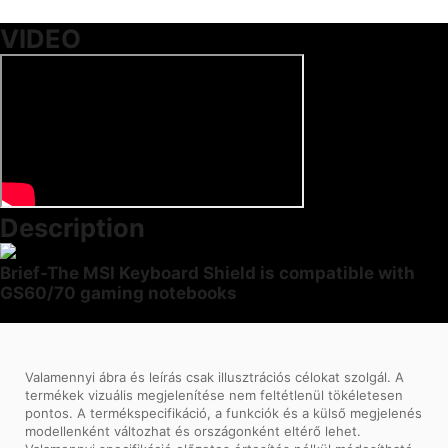
VIDEO
Description
Brief-The MSI Keyboard Shield is compatible with
GS60/70 gaming notebooks
Valamennyi ábra és leírás csak illusztrációs célokat szolgál. A
termékek vizuális megjelenítése nem feltétlenül tökéletesen
pontos. A termékspecifikáció, a funkciók és a külső megjelenés
modellenként változhat és országonként eltérő lehet.