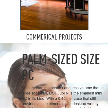
COMMERICAL PROJECTS
PALM-SIZED SIZE
PC
Smaller than a lunchbox and less volume than a
large soda can, MSI Cubi N is the smallest mini
PC in its kind. With a 0.45 liter case that still
provides all the elements of a desktop-worthy