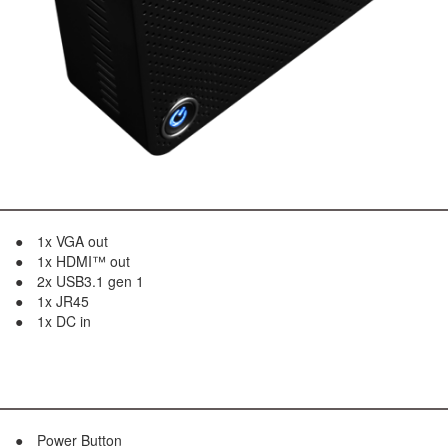
1x VGA out
1x HDMI™ out
2x USB3.1 gen 1
1x JR45
1x DC in
Power Button