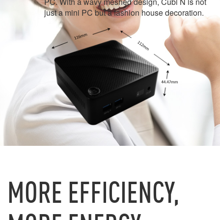
PC. With a wavy meshed design, Cubi N is not
just a mini PC but a fashion house decoration.
MORE EFFICIENCY,