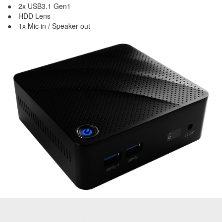
2x USB3.1 Gen1
HDD Lens
1x Mic in / Speaker out