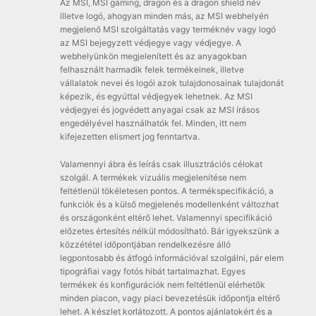
Az MSI, MSI gaming, dragon és a dragon shield név
illetve logó, ahogyan minden más, az MSI webhelyén
megjelenő MSI szolgáltatás vagy terméknév vagy logó
az MSI bejegyzett védjegye vagy védjegye. A
webhelyünkön megjelenített és az anyagokban
felhasznált harmadik felek termékeinek, illetve
vállalatok nevei és logói azok tulajdonosainak tulajdonát
képezik, és egyúttal védjegyek lehetnek. Az MSI
védjegyei és jogvédett anyagai csak az MSI írásos
engedélyével használhatók fel. Minden, itt nem
kifejezetten elismert jog fenntartva.
Valamennyi ábra és leírás csak illusztrációs célokat
szolgál. A termékek vizuális megjelenítése nem
feltétlenül tökéletesen pontos. A termékspecifikáció, a
funkciók és a külső megjelenés modellenként változhat
és országonként eltérő lehet. Valamennyi specifikáció
előzetes értesítés nélkül módosítható. Bár igyekszünk a
közzététel időpontjában rendelkezésre álló
legpontosabb és átfogó információval szolgálni, pár elem
tipográfiai vagy fotós hibát tartalmazhat. Egyes
termékek és konfigurációk nem feltétlenül elérhetők
minden piacon, vagy piaci bevezetésük időpontja eltérő
lehet. A készlet korlátozott. A pontos ajánlatokért és a