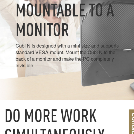
MOUNTABLE TO A
MONITOR
Cubi N is designed with a mini size and supports
standard VESA-mount. Mount the Cubi N to the
back of a monitor and make the PC completely
invisible.
DO MORE WORK
Conta