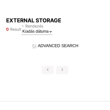
EXTERNAL STORAGE
Az eredmény összehasonlítása
Rendezés
0
Result
*
A különbségeket pirossal jelöltük
Filter
Filter
Vissza
ADVANCED SEARCH
{{feature}}
Clear All
Visszaállítás
{{thistitle1[key] || title[key]}}
{{item}}