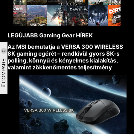
Projects
LEGÚJABB Gaming Gear HÍREK
Az MSI bemutatja a VERSA 300 WIRELESS
0
8K gaming egérét – rendkívül gyors 8K-s
COMPARE
polling, könnyű és kényelmes kialakítás,
valamint zökkenőmentes teljesítmény