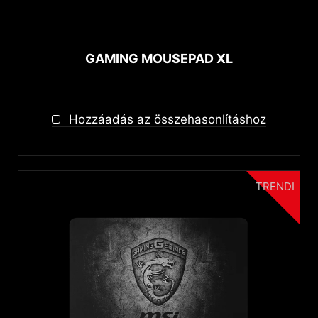
Headset
Mouse Pads
GAMING MOUSEPAD XL
Funkciók
Mystic Light RGB
Hozzáadás az összehasonlításhoz
Csatlakoztathatóság
Wired
Wireless 2.4 GHz
TRENDI
Bluetooth
Csatlakozók
USB
Fejhallgató típus