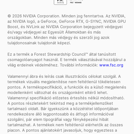
© 2026 NVIDIA Corporation. Minden jog fenntartva. Az NVIDIA,
az NVIDIA logó, a GeForce, GeForce RTX, G-SYNC, NVIDIA GPU
Boost, és NVLink az NVIDIA Corporation bejegyzett védjegyei
és/vagy védjegyei az Egyesült Államokban és más
országokban. Minden más védjegy és szerzői jog azok
tulajdonosainak tulajdonát képezi.
Ez a termék a Forest Stewardship Council™ által tanúsított
csomagolóanyagot használ. E termék választásával hozzájárul a
világ erdeinek védelméhez. További információk:
www.fsc.org
Valamennyi ábra és leírás csak illusztrációs célokat szolgál. A
termékek vizuális megjelenítése nem feltétlenül tökéletesen
pontos. A termékspecifikáció, a funkciók és a külső megjelenés
modellenként változhat és országonként eltérő lehet.
Valamennyi specifikáció előzetes értesítés nélkül módosítható.
A pontos részletekért tekintsd meg a termékjellemzőket
tartalmazó oldalt. Bár igyekszünk a közzététel időpontjában
rendelkezésre álló legpontosabb és átfogó információval
szolgálni, pár elem tipográfiai vagy fényképezési hibát
tartalmazhat. A termékek nem feltétlenül elérhetők az összes
piacon. A pontos ajánlatokért javasoljuk, hogy egyeztess a