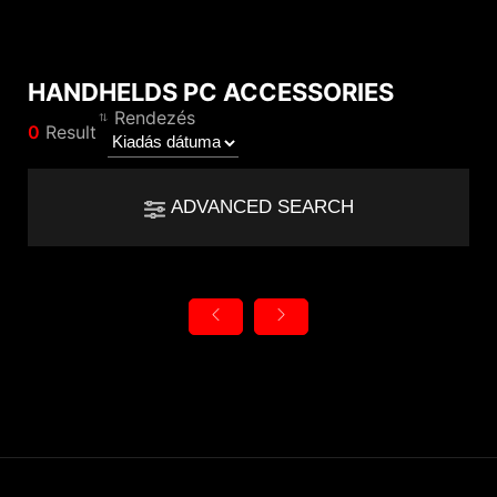
HANDHELDS PC ACCESSORIES
Az eredmény összehasonlítása
Rendezés
0
Result
*
A különbségeket pirossal jelöltük
Filter
Filter
Vissza
ADVANCED SEARCH
{{feature}}
Clear All
Visszaállítás
{{thistitle1[key] || title[key]}}
{{item}}
Termék Kategória