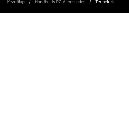
Kezdőlap
Handhelds PC Accessories
Termékek
Handheld PCs