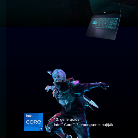
13. generációs
®
Intel
Core™ i7 processorok hajtják