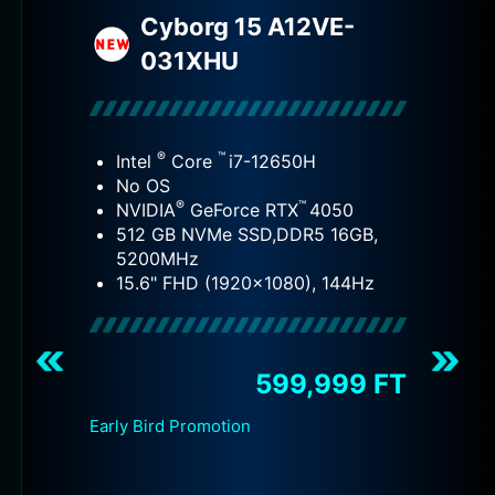
Cyborg 15 A12VE-
031XHU
®
™
Intel
Core
i7-12650H
No OS
®
™
NVIDIA
GeForce RTX
4050
512 GB NVMe SSD,DDR5 16GB,
5200MHz
15.6" FHD (1920x1080), 144Hz
T
599,999 FT
Early Bird Promotion
E