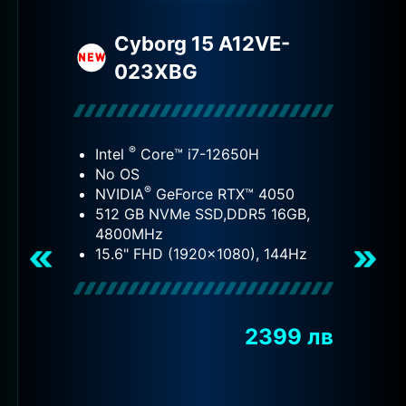
Cyborg 15 A12VE-
023XBG
®
Intel
Core™ i7-12650H
No OS
®
NVIDIA
GeForce RTX™ 4050
512 GB NVMe SSD,DDR5 16GB,
4800MHz
15.6" FHD (1920x1080), 144Hz
в
2399 лв