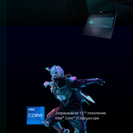
то
Захранван от 13
поколение
®
Intel
Core™ i7 процесори