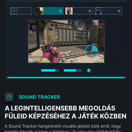
SOUND TRACKER
A LEGINTELLIGENSEBB MEGOLDÁS
FÜLEID KÉPZÉSÉHEZ A JÁTÉK KÖZBEN
A Sound Tracker hangkövető vizuális jelzést küld arról, hogy
honnét érkezik a hang a játékban. Új vagy egy játékban? Ez