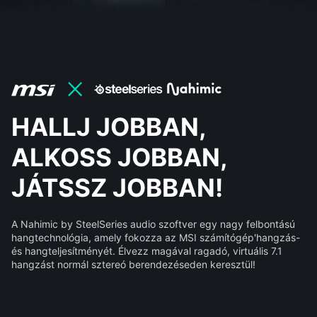
HALLJ JOBBAN,
ALKOSS JOBBAN,
JÁTSSZ JOBBAN!
A Nahimic by SteelSeries audio szoftver egy nagy felbontású
hangtechnológia, amely fokozza az MSI számítógép'hangzás-
és hangteljesítményét. Élvezz magával ragadó, virtuális 7.1
hangzást normál sztereó berendezéseden keresztül!