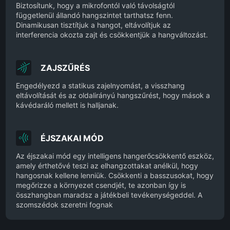
Biztosítunk, hogy a mikrofontól való távolságtól
függetlenül állandó hangszintet tarthatsz fenn.
Dinamikusan tisztítjuk a hangot, eltávolítjuk az
interferencia okozta zajt és csökkentjük a hangváltozást.
ZAJSZŰRÉS
Engedélyezd a statikus zajelnyomást, a visszhang
eltávolítását és az oldalirányú hangszűrést, hogy mások a
kávédaráló mellett is halljanak.
ÉJSZAKAI MÓD
Az éjszakai mód egy intelligens hangerőcsökkentő eszköz,
amely érthetővé teszi az elhangzottakat anélkül, hogy
hangosnak kellene lenniük. Csökkenti a basszusokat, hogy
megőrizze a környezet csendjét, te azonban így is
összhangban maradsz a játékbeli tevékenységeddel. A
szomszédok szeretni fognak