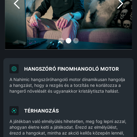
Slide 2 of 3.
HANGSZÓRÓ FINOMHANGOLÓ MOTOR
A Nahimic hangszóróhangoló motor dinamikusan hangolja
a hangzást, hogy a rezgés és a torzítás ne korlátozza a
hangerő növelését és ugyanakkor kristálytiszta hallást.
TÉRHANGZÁS
A játékban való elmélyülés hihetetlen, meg fog lepni azzal,
ahogyan életre kelti a játékodat. Érezd az elmélyülést,
érezd a hangokat, mintha az akció kellős közepén lennél,