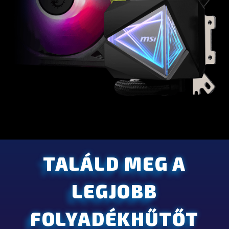
TALÁLD MEG A
LEGJOBB
FOLYADÉKHŰTŐT