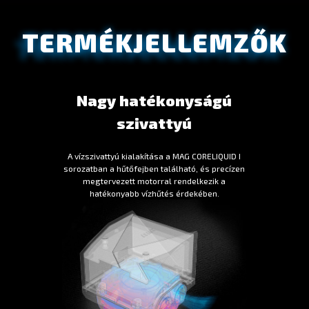
TERMÉKJELLEMZŐK
Nagy hatékonyságú
szivattyú
A vízszivattyú kialakítása a MAG CORELIQUID I
sorozatban a hűtőfejben található, és precízen
megtervezett motorral rendelkezik a
hatékonyabb vízhűtés érdekében.