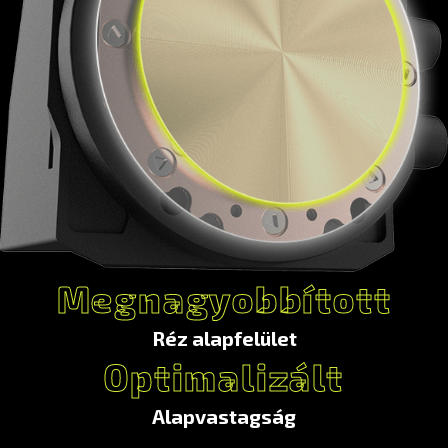
Ultraprecíziós automatizálással gyártva
A nagyszabású mikromegmunkálás kopasztott uszonya (0,1 mm)
több mikrocsatornát tesz lehetővé
Megnagyobbított
Réz alapfelület
Optimalizált
Alapvastagság