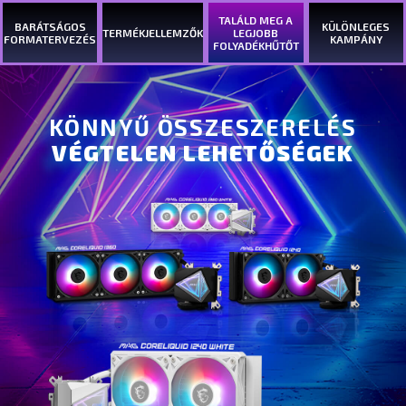
TALÁLD MEG A
BARÁTSÁGOS
KÜLÖNLEGES
TERMÉKJELLEMZŐK
LEGJOBB
FORMATERVEZÉS
KAMPÁNY
FOLYADÉKHŰTŐT
KÖNNYŰ ÖSSZESZERELÉS
VÉGTELEN LEHETŐSÉGEK