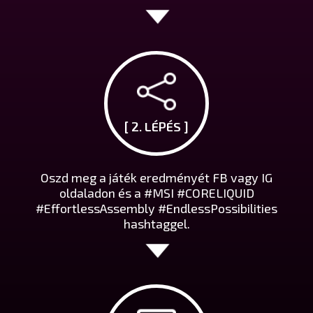
[ 2. LÉPÉS ]
Oszd meg a játék eredményét FB vagy IG
oldaladon és a #MSI #CORELIQUID
#EffortlessAssembly #EndlessPossibilities
hashtaggel.