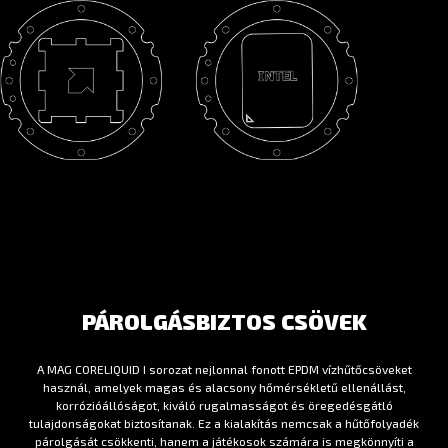
PÁROLGÁSBIZTOS CSÖVEK
A MAG CORELIQUID I sorozat nejlonnal fonott EPDM vízhűtőcsöveket
használ, amelyek magas és alacsony hőmérsékletű ellenállást,
korrózióállóságot, kiváló rugalmasságot és öregedésgátló
tulajdonságokat biztosítanak. Ez a kialakítás nemcsak a hűtőfolyadék
párolgását csökkenti, hanem a játékosok számára is megkönnyíti a