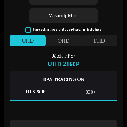
Vásárolj Most
hozzáadás az összehasonlításhoz
UHD
QHD
FHD
Játék FPS/
UHD 2160P
RAY TRACING ON
RTX 5080
330+