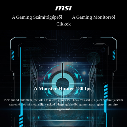
A Gaming Számítógépről
A Gaming Monitorról
Cikkek
A Monster Hun
Nem tudod eldönteni, melyik a tökéletes gamer PC? Csak válaszd ki a játékot, amit játszani
szeretnél , és mi megtaláljuk neked a legmegfelelőbb gamer asztali gépet – ennyire
egyszerű!