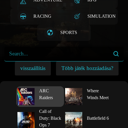
RACING
SIMULATION
SPORTS
visszaállítás
Több játék hozzáadása?
ARC
Where
Raiders
Winds Meet
Call of
Duty: Black
Battlefield 6
Ops 7