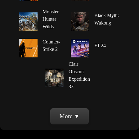
Monster
Black Myth:
Hunter
Wukong
Wilds
Counter-
F1 24
Strike 2
Clair
Obscur:
Expedition
33
More ▼