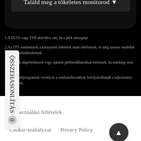
Találd meg a tökéletes monitorod ▼
1.A DLSS vagy FSR aktiválva van, ha a játék támogatja.
2.Az FPS eredmények a környezeti feltételek miatt eltérhetnek, és még azonos modellek
között is különbözhetnek.
ÖSSZEHASONLÍTÁS
3.A tesztek alapértelmezett vagy ajánlott játékbeállításokkal történnek, ha másképp nem
jelezzük.
4.Az illesztőprogramok verziói és a rendszerfrissítések befolyásolhatják a teljesítmény
eredményeit.
Felhasználási feltételek
0
Cookie-szabályzat
Privacy Policy
▲