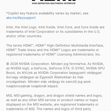
*Copilot key feature availability varies by market, see
aka.ms/Keysupport
Intel, the Intel Logo, Intel Inside, Intel Core, and Core Inside are
trademarks of Intel Corporation or its subsidiaries in the U.S.
and/or other countries.
The terms HDMI™, HDMI™ High-Definition Multimedia Interface,
HDMI™ Trade dress and the HDMI™ Logos are trademarks or
registered trademarks of HDMI™ Licensing Administrator, Inc.
© 2026 NVIDIA Corporation. Minden jog fenntartva. Az NVIDIA,
az NVIDIA logó, a GeForce, GeForce GTX, G-SYNC, NVIDIA GPU
Boost, és NVLink az NVIDIA Corporation bejegyzett védjegyei
és/vagy védjegyei az Egyesült Államokban és más
országokban. Minden más védjegy és szerzői jog azok
tulajdonosainak tulajdonát képezi.
MSI, MSI gaming, dragon, and dragon shield names and logos,
as well as any other MSI service or product names or logos
displayed on the MSI website, are registered trademarks or
trademarks of MSI. The names and logos of third party