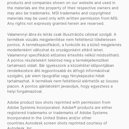
products and companies shown on our website and used in
the materials are the property of their respective owners and
may also be trademarks. MSI trademarks and copyrighted
materials may be used only with written permission from MSI.
Any rights not expressly granted herein are reserved.
Valamennyi ábra és leírás csak illusztrációs célokat szolgál. A
termékek vizuális megjelenítése nem feltétlenül tökéletesen
pontos. A termékspecifikáció, a funkciók és a külső megjelenés
modellenként változhat és országonként eltérő lehet.
Valamennyi specifikáció előzetes értesítés nélkül módosítható.
A pontos részletekért tekintsd meg a termékjellemzőket
tartalmazó oldalt. Bár igyekszünk a közzététel időpontjában
rendelkezésre álló legpontosabb és átfogó információval
szolgálni, pár elem tipográfiai vagy fényképezési hibát
tartalmazhat. A termékek nem feltétlenül elérhetők az összes
piacon. A pontos ajánlatokért javasoljuk, hogy egyeztess a
helyi forgalmazóval.
Adobe product box shots reprinted with permission from
Adobe Systems Incorporated. Adobe® products are either
registered trademarks or trademarks of Adobe Systems
Incorporated in the United States and/or other
countries.Autodesk screen shots reprinted courtesy of
Autodesk, Inc.