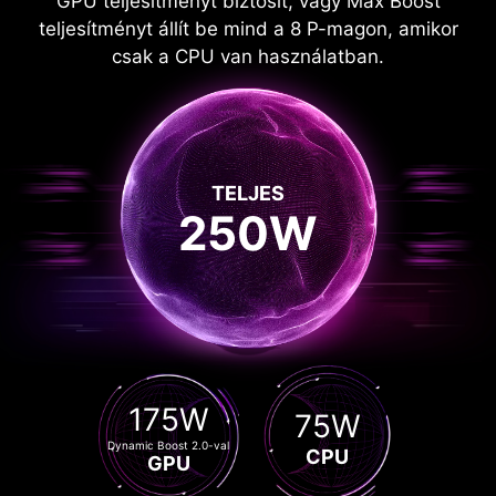
GPU teljesítményt biztosít, vagy Max Boost
teljesítményt állít be mind a 8 P-magon, amikor
csak a CPU van használatban.
TELJES
250W
175W
75W
Dynamic Boost 2.0-val
CPU
GPU