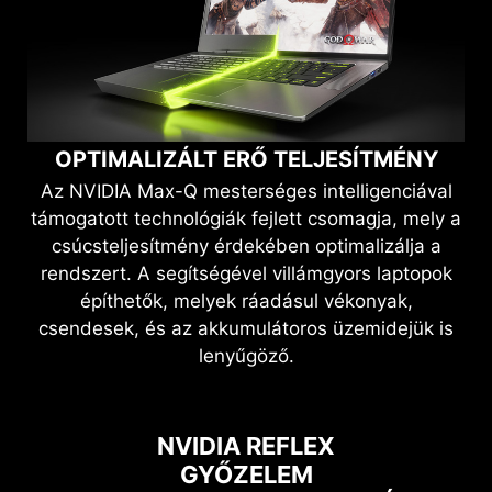
OPTIMALIZÁLT ERŐ
TELJESÍTMÉNY
Az NVIDIA Max-Q mesterséges intelligenciával
támogatott technológiák fejlett csomagja, mely a
csúcsteljesítmény érdekében optimalizálja a
rendszert. A segítségével villámgyors laptopok
építhetők, melyek ráadásul vékonyak,
csendesek, és az akkumulátoros üzemidejük is
lenyűgöző.
Previous
JUSS EL TOVÁBB A MESTERSÉGES
A DEDIKÁLT GRAFIKUS MÓD (MUX
VIRTUÁLIS VALÓSÁG
RESIZABLE BAR
NVIDIA REFLEX
INTELLIGENCIÁVAL,
GYŐZELEM
DESIGN)
A Resizable BAR egy fejlett PCI Express funkció,
A legnagyobb teljesítményt nyújtó grafika a