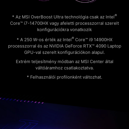
®
* Az MSI OverBoost Ultra technológia csak az Intel
Core™ i7-14700HX vagy afeletti processzorral szerelt
konfigurációkra vonatkozik
®
* A 250 W-os érték az Intel
Core™ i9 14900HX
processzorral és az NVIDIA GeForce RTX™ 4090 Laptop
GPU-val szerelt konfigurációkon alapul.
Extrém teljesítmény módban az MSI Center által
váltóáramhoz csatlakoztatva.
* Felhasználói profilonként változhat.