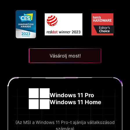
Vásárolj most!
Windows 11 Pro
Windows 11 Home
(Az MSI a Windows 11 Pro-t ajánlja vállalkozásod
számára)