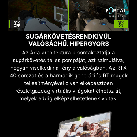
SUGÁRKÖVETÉS
RENDKÍVÜL
VALÓSÁGHŰ. HIPERGYORS
Az Ada architektúra kibontakoztatja a
sugárkövetés teljes pompáját, azt szimulálva,
hogyan viselkedik a fény a valóságban. Az RTX
40 sorozat és a harmadik generációs RT magok
teljesítményével olyan elképesztően
részletgazdag virtuális világokat élhetsz át,
melyek eddig elképzelhetetlenek voltak.