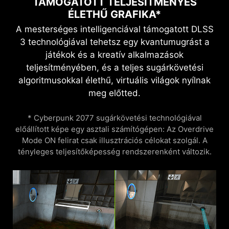
TÁMOGATOTT TELJESÍTMÉNY
ÉS
ÉLETHŰ GRAFIKA*
A mesterséges intelligenciával támogatott DLSS
3 technológiával tehetsz egy kvantumugrást a
játékok és a kreatív alkalmazások
teljesítményében, és a teljes sugárkövetési
algoritmusokkal élethű, virtuális világok nyílnak
meg előtted.
* Cyberpunk 2077 sugárkövetési technológiával
előállított képe egy asztali számítógépen: Az Overdrive
Mode ON felirat csak illusztrációs célokat szolgál. A
tényleges teljesítőképesség rendszerenként változik.