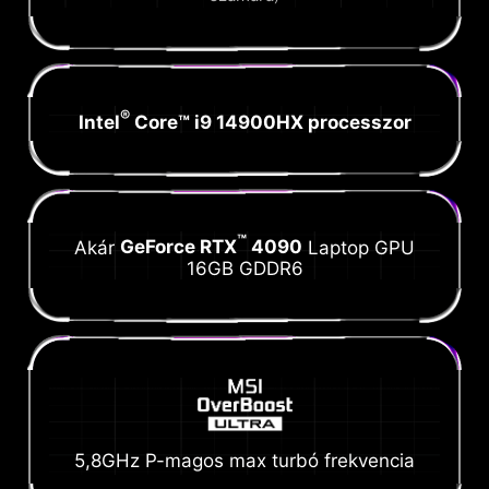
®
Intel
Core™ i9 14900HX processzor
™
Akár
GeForce RTX
4090
Laptop GPU
16GB GDDR6
5,8GHz P-magos max turbó frekvencia