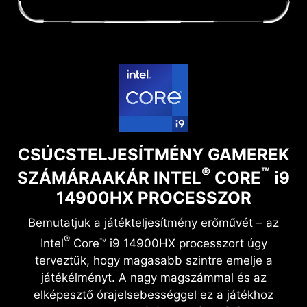
CSÚCSTELJESÍTMÉNY GAMEREK
®
™
SZÁMÁRA
AKÁR INTEL
CORE
i
9
14900HX PROCESSZOR
Bemutatjuk a játékteljesítmény erőművét – az
®
Intel
Core™ i9 14900HX processzort úgy
terveztük, hogy magasabb szintre emelje a
játékélményt. A nagy magszámmal és az
elképesztő órajelsebességgel ez a játékhoz