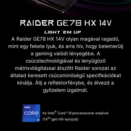
A Raider GE78 HX 14V olyan magával ragadó,
mint egy fekete lyuk, és arra hív, hogy belemerülj
a gaming valódi lényegébe. A
csúcstechnológiával és lenyűgöző
mátrixvilágítással átszőtt Raider sorozat az
általad keresett csúcsminőségű specifikációkat
kínálja. Állj a reflektorfénybe, és élvezd a
győzelem izgalmát.
®
Az Intel
Core™ i9 processzorok erejével
th
(14
gen HX-sorozat)