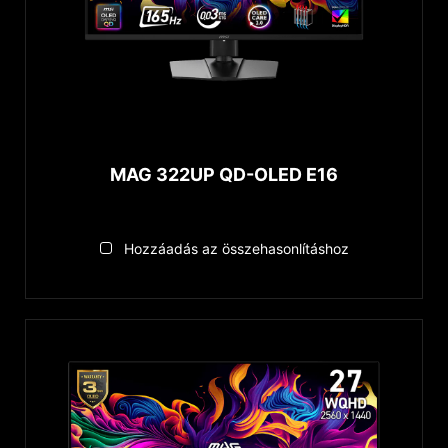
PlayStation VRR Support
Csatlakoztathatóság
DisplayPort 2.1a
DisplayPort
HDMI™ 2.1
MAG 322UP QD-OLED E16
HDMI™
Type-C
USB Type-A
Hozzáadás az összehasonlításhoz
↓ Az összes megjelenítése...
Stand & Mount Type
Adjustable Stand
Pivot Rotation
VESA 75 x 75 mm