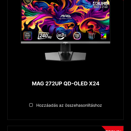
PIP/PBP
Visszaállítás
Nvidia G-Sync compatible
ClearMR Certified
AMD FreeSync
QD
MAG 272UP QD-OLED X24
Hozzáadás az összehasonlításhoz