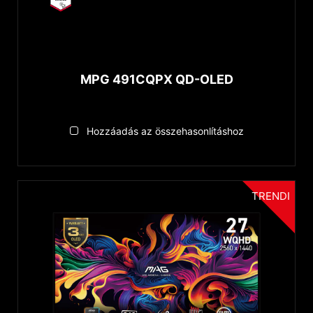
MPG 491CQPX QD-OLED
Hozzáadás az összehasonlításhoz
TRENDI