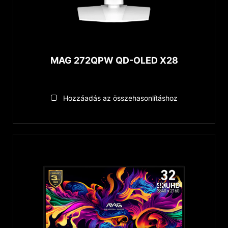
200Hz to Below 300Hz
300Hz to Below 400Hz
500Hz and Above
MAG 272QPW QD-OLED X28
Válaszidő
0.03ms
Hozzáadás az összehasonlításhoz
0.5ms
1ms
MSI Console Mode
2160P 120Hz Console Mode
1440P 120Hz Console Mode
1080P 120Hz Console Mode
HDMI™ VRR Support