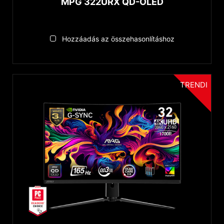
MPG 322URX QD-OLED
Hozzáadás az összehasonlításhoz
TRENDI