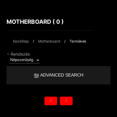
MOTHERBOARD ( 0 )
Az eredmény összehasonlítása
*
A különbségeket pirossal jelöltük
Filter
Kezdőlap
Motherboard
Termékek
Filter
Vissza
{{feature}}
Rendezés
Clear All
ADVANCED SEARCH
{{thistitle1[key] || title[key]}}
Chipset
{{item}}
Intel Z890