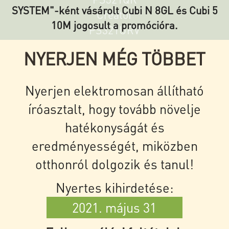
SYSTEM"-ként vásárolt Cubi N 8GL és Cubi 5
Creator
10M jogosult a promócióra.
PS321URV
NYERJEN MÉG TÖBBET
Nyerjen elektromosan állítható
íróasztalt, hogy tovább növelje
hatékonyságát és
eredményességét, miközben
otthonról dolgozik és tanul!
Nyertes kihirdetése:
2021. május 31