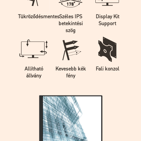
Tükröződésmentes
Széles IPS
Display Kit
betekintési
Support
szög
Allítható
Kevesebb kék
Fali konzol
állvány
fény