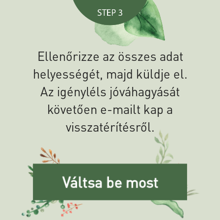
Ellenőrizze az összes adat
helyességét, majd küldje el.
Az igényléls jóváhagyását
követően e-mailt kap a
visszatérítésről.
Váltsa be most