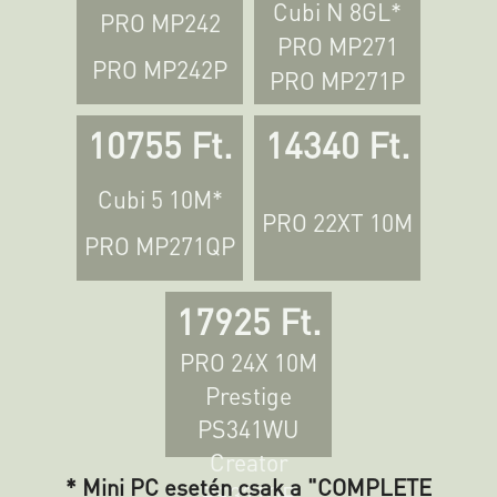
Cubi N 8GL*
PRO MP242
PRO MP271
PRO MP242P
PRO MP271P
10755 Ft.
14340 Ft.
Cubi 5 10M*
PRO 22XT 10M
PRO MP271QP
17925 Ft.
PRO 24X 10M
Prestige
PS341WU
Creator
* Mini PC esetén csak a "COMPLETE
PS321QR