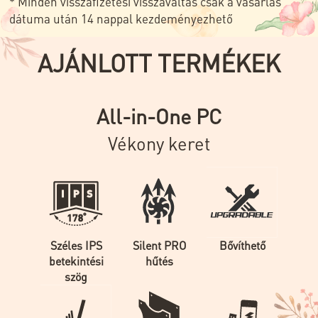
* Minden visszafizetési visszaváltás csak a vásárlás
dátuma után 14 nappal kezdeményezhető
AJÁNLOTT TERMÉKEK
All-in-One PC
Vékony keret
Széles IPS
Silent PRO
Bővíthető
betekintési
hűtés
szög