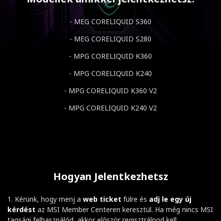
- MEG CORELIQUID S360
- MEG CORELIQUID S280
- MPG CORELIQUID K360
- MPG CORELIQUID K240
- MPG CORELIQUID K360 V2
- MPG CORELIQUID K240 V2
Hogyan Jelentkezhetsz
1. Kérünk, hogy menj a
web ticket
fülre és
adj le egy új
kérdést
az MSI Member Centeren keresztül. Ha még nincs MSI
tagsági felhasználód, akkor először regisztrálnod kell.