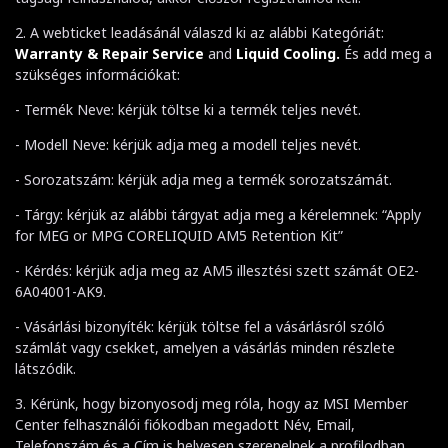
2. A webticket leadásánál válaszd ki az alábbi Kategóriát:
Warranty & Repair Service
and
Liquid Cooling.
És add meg a
szükséges információkat:
- Termék Neve: kérjük töltse ki a termék teljes nevét.
- Modell Neve: kérjük adja meg a modell teljes nevét.
- Sorozatszám: kérjük adja meg a termék sorozatszámát.
- Tárgy: kérjük az alábbi tárgyat adja meg a kérelemnek: “Apply
for MEG or MPG CORELIQUID AM5 Retention Kit”
- Kérdés: kérjük adja meg az AM5 illesztési szett számát OE2-
6A04001-AK9.
- Vásárlási bizonyíték: kérjük töltse fel a vásárlásról szóló
számlát vagy csekket, amelyen a vásárlás minden részlete
látszódik.
3. Kérünk, hogy bizonyosodj meg róla, hogy az MSI Member
Center felhasználói fiókodban megadott Név, Email,
Telefonszám és a Cím is helyesen szerepelnek a profilodban.