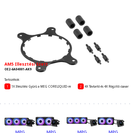
AM5 Illesztési Szett
OE2-6A04001-AK9
Tartozékok:
1
1X Illesztési Gyűrű a MEG CORELIQUID-re
2
4X Távtartó és 4X Rögzítő csavar
MPG
MPG
MPG
MPG