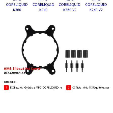
CORELIQUID
CORELIQUID
CORELIQUID
CORELIQUID
K360
K240
K360 V2
K240 V2
AM5 Illesztési Szett
OE2-6A04001-AK9
Tartozékok:
1
1X Illesztési Gyűrű az MPG CORELIQUID-re
2
4X Távtartó és 4X Rögzítő csavar