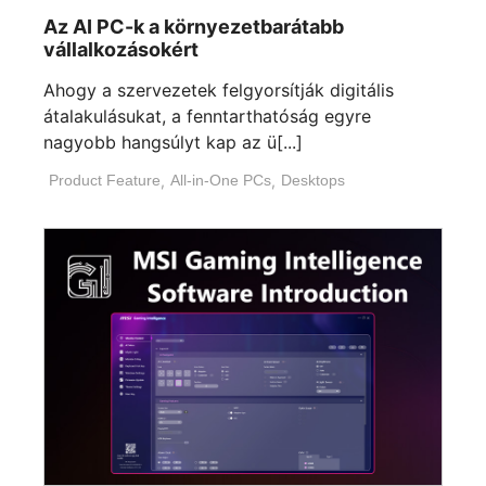
Az AI PC-k a környezetbarátabb
vállalkozásokért
Ahogy a szervezetek felgyorsítják digitális
átalakulásukat, a fenntarthatóság egyre
nagyobb hangsúlyt kap az ü[...]
Product Feature
,
All-in-One PCs
,
Desktops