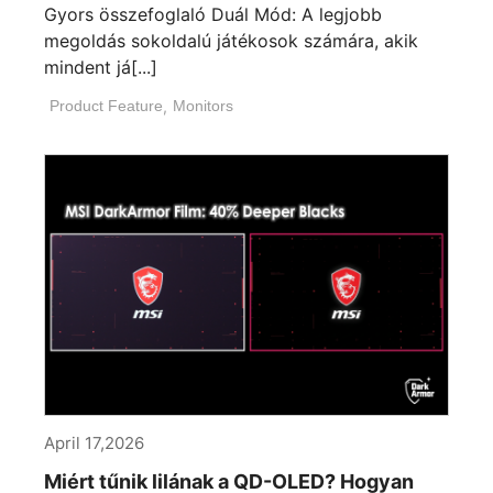
Gyors összefoglaló Duál Mód: A legjobb
megoldás sokoldalú játékosok számára, akik
mindent já[...]
Product Feature
,
Monitors
April 17,2026
Miért tűnik lilának a QD-OLED? Hogyan