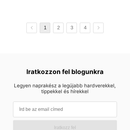
1
2
3
4
Iratkozzon fel blogunkra
Legyen naprakész a legújabb hardverekkel,
tippekkel és hírekkel
Iratkozz fel