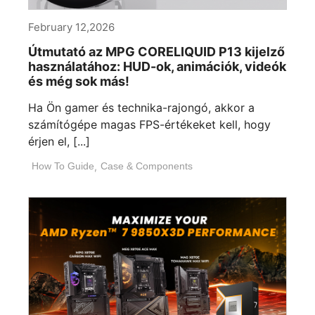
February 12,2026
Útmutató az MPG CORELIQUID P13 kijelző
használatához: HUD-ok, animációk, videók
és még sok más!
Ha Ön gamer és technika-rajongó, akkor a
számítógépe magas FPS-értékeket kell, hogy
érjen el, [...]
How To Guide
,
Case & Components