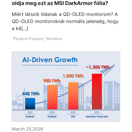
oldja meg ezt az MSI DarkArmor fólia?
Miért látszik lilásnak a QD-OLED monitorom? A
QD-OLED monitoroknál normális jelenség, hogy
a ké[...]
Product Feature
,
Monitors
March 25,2026