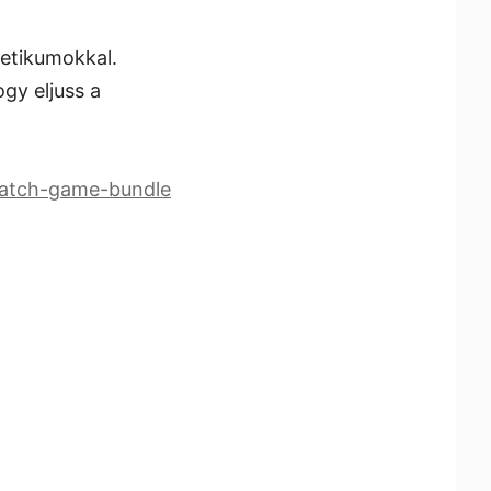
metikumokkal.
gy eljuss a
match-game-bundle