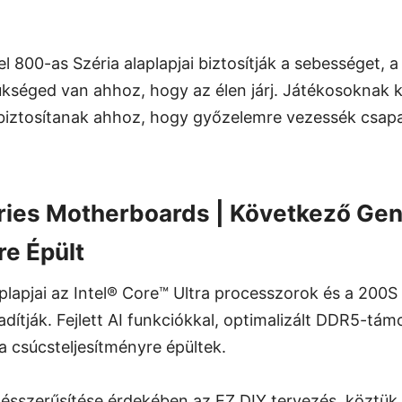
l 800-as Széria alaplapjai biztosítják a sebességet, a 
ükséged van ahhoz, hogy az élen járj. Játékosoknak k
 biztosítanak ahhoz, hogy győzelemre vezessék csap
ries Motherboards | Következő Gen
re Épült
plapjai az Intel® Core™ Ultra processzorok és a 200S
badítják. Fejlett AI funkciókkal, optimalizált DDR5-tá
a csúcsteljesítményre épültek.
 ésszerűsítése érdekében az EZ DIY tervezés, köztük