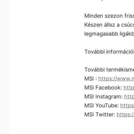
Minden szezon fris
Készen állsz a csúc
legmagasabb ligákb
További információk
További termékisme
MSI :
https://www.
MSI Facebook:
htt
MSI Instagram:
htt
MSI YouTube:
http
MSI Twitter:
https: