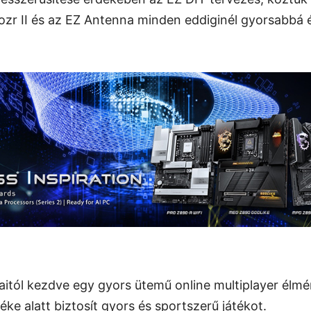
rozr II és az EZ Antenna minden eddiginél gyorsabbá
aitól kezdve egy gyors ütemű online multiplayer élmé
e alatt biztosít gyors és sportszerű játékot.