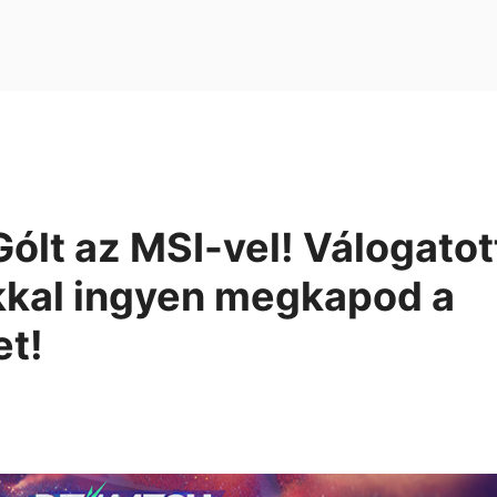
ólt az MSI-vel! Válogatot
kkal ingyen megkapod a
t!