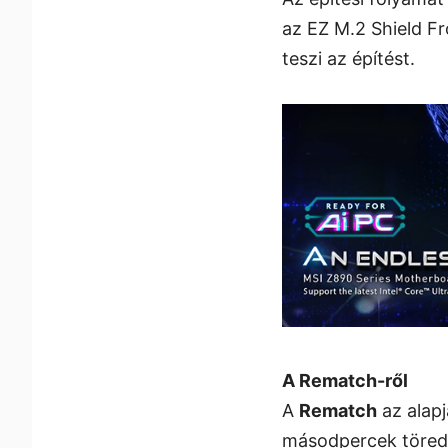
az EZ M.2 Shield F
teszi az építést.
A Rematch-ről
A
Rematch
az alapj
másodpercek töredék