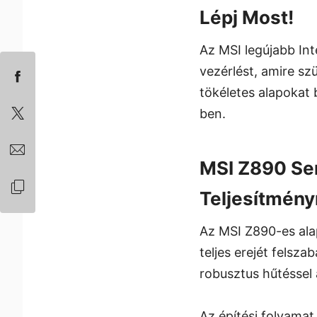
Lépj Most!
Az MSI legújabb Inte
vezérlést, amire sz
tökéletes alapokat
ben.
MSI Z890 Se
Teljesítmény
Az MSI Z890-es ala
teljes erejét felsza
robusztus hűtéssel 
Az építési folyamat