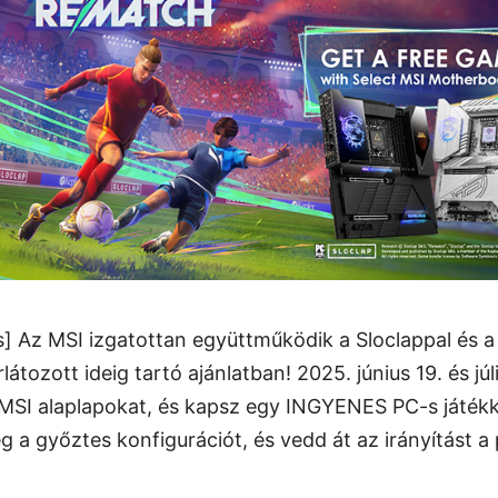
és] Az MSI izgatottan együttműködik a Sloclappal és a 
rlátozott ideig tartó ajánlatban! 2025. június 19. és júl
t MSI alaplapokat, és kapsz egy INGYENES PC-s játék
 a győztes konfigurációt, és vedd át az irányítást a p