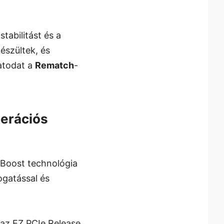
stabilitást és a
észültek, és
atodat a
Rematch
-
erációs
 Boost technológia
mogatással és
 az EZ PCIe Release,