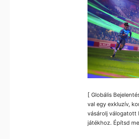
[ Globális Bejelent
val egy exkluzív, ko
vásárolj válogatot
játékhoz. Építsd meg