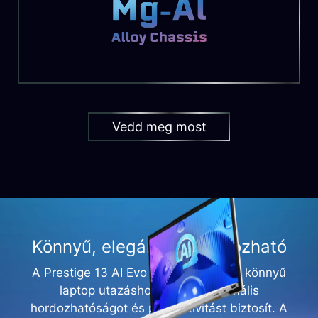
Vedd meg most
Könnyű, elegáns és hordozható
A Prestige 13 AI Evo A1M a tökéletes könnyű
laptop utazáshoz, amely maximális
hordozhatóságot és produktivitást biztosít. A