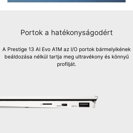
Portok a hatékonyságodért
A Prestige 13 AI Evo A1M az I/O portok bármelyikének
beáldozása nélkül tartja meg ultravékony és könnyű
profilját.