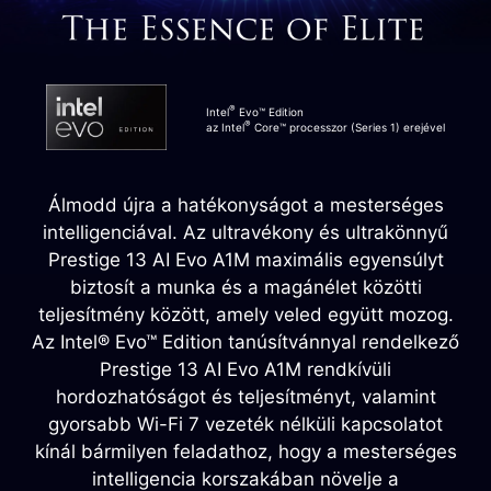
®
Intel
Evo™ Edition
®
az Intel
Core™ processzor (Series 1) erejével
Álmodd újra a hatékonyságot a mesterséges
intelligenciával. Az ultravékony és ultrakönnyű
Prestige 13 AI Evo A1M maximális egyensúlyt
biztosít a munka és a magánélet közötti
teljesítmény között, amely veled együtt mozog.
Az Intel® Evo™ Edition tanúsítvánnyal rendelkező
Prestige 13 AI Evo A1M rendkívüli
hordozhatóságot és teljesítményt, valamint
gyorsabb Wi-Fi 7 vezeték nélküli kapcsolatot
kínál bármilyen feladathoz, hogy a mesterséges
intelligencia korszakában növelje a