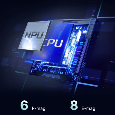
6
8
P-mag
E-mag