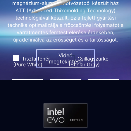
magnézium-alumíniumötvözetből készült ház
ATT (Advanced Thixomolding Technology)
technológiával készült. Ez a fejlett gyártási
technika optimalizálja a fröccsöntési folyamatot a
varratmentes fémtest elérése érdekében,
újradefiniálva az erősséget és a tartósságot.
Videó
Tiszta fehér
Csillagszürke
megtekintése
(Pure White)
(Stellar Gray)