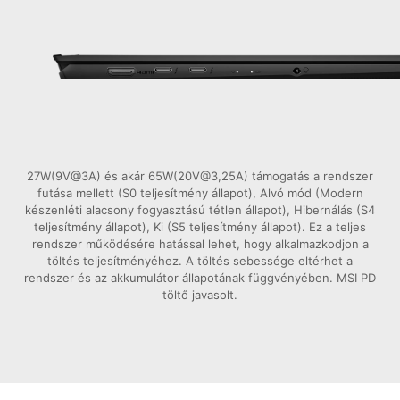
27W(9V@3A) és akár 65W(20V@3,25A) támogatás a rendszer
futása mellett (S0 teljesítmény állapot), Alvó mód (Modern
készenléti alacsony fogyasztású tétlen állapot), Hibernálás (S4
teljesítmény állapot), Ki (S5 teljesítmény állapot). Ez a teljes
rendszer működésére hatással lehet, hogy alkalmazkodjon a
töltés teljesítményéhez. A töltés sebessége eltérhet a
rendszer és az akkumulátor állapotának függvényében. MSI PD
töltő javasolt.