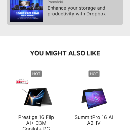
Promóció
Enhance your storage and
productivity with Dropbox
YOU MIGHT ALSO LIKE
HOT
HOT
Prestige 16 Flip
SummitPro 16 AI
AI+ C3M
A2HV
Copilot+ PC