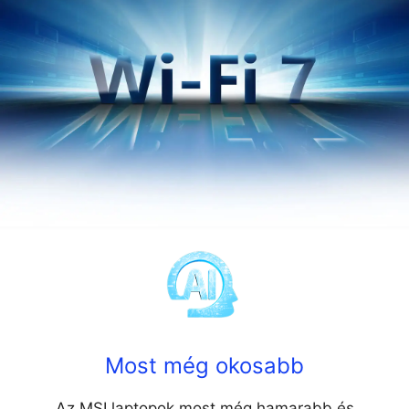
Most még okosabb
Az MSI laptopok most még hamarabb és