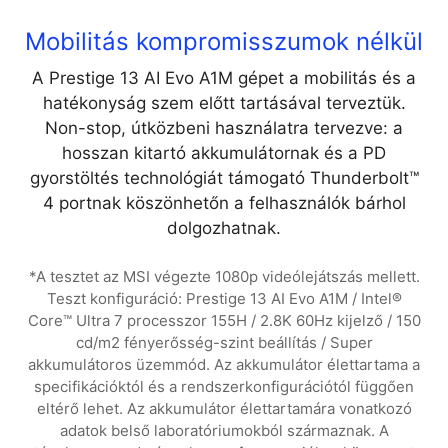
Mobilitás kompromisszumok nélkül
A Prestige 13 AI Evo A1M gépet a mobilitás és a
hatékonyság szem előtt tartásával terveztük.
Non-stop, útközbeni használatra tervezve: a
hosszan kitartó akkumulátornak és a PD
gyorstöltés technológiát támogató Thunderbolt™
4 portnak köszönhetőn a felhasználók bárhol
dolgozhatnak.
*A tesztet az MSI végezte 1080p videólejátszás mellett.
Teszt konfiguráció: Prestige 13 AI Evo A1M / Intel®
Core™ Ultra 7 processzor 155H / 2.8K 60Hz kijelző / 150
cd/m2 fényerősség-szint beállítás / Super
akkumulátoros üzemmód. Az akkumulátor élettartama a
specifikációktól és a rendszerkonfigurációtól függően
eltérő lehet. Az akkumulátor élettartamára vonatkozó
adatok belső laboratóriumokból származnak. A