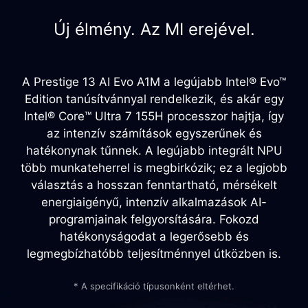
Új élmény. Az MI erejével.
A Prestige 13 AI Evo A1M a legújabb Intel® Evo™
Edition tanúsítvánnyal rendelkezik, és akár egy
Intel® Core™ Ultra 7 155H processzor hajtja, így
az intenzív számítások egyszerűnek és
hatékonynak tűnnek. A legújabb integrált NPU
több munkateherrel is megbirkózik; ez a legjobb
választás a hosszan fenntartható, mérsékelt
energiaigényű, intenzív alkalmazások AI-
programjainak felgyorsítására. Fokozd
hatékonyságodat a legerősebb és
legmegbízhatóbb teljesítménnyel útközben is.
* A specifikáció típusonként eltérhet.