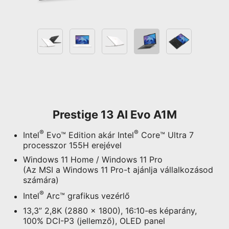
Prestige 13 AI Evo A1M
®
®
Intel
Evo™ Edition akár Intel
Core™ Ultra 7
processzor 155H erejével
Windows 11 Home / Windows 11 Pro
(Az MSI a Windows 11 Pro-t ajánlja vállalkozásod
számára)
®
Intel
Arc™ grafikus vezérlő
13,3” 2,8K (2880 x 1800), 16:10-es képarány,
100% DCI-P3 (jellemző), OLED panel