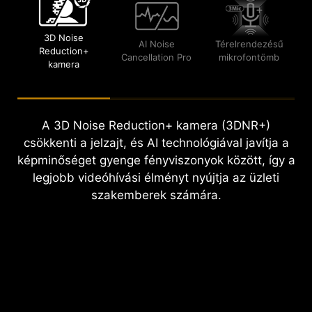
3D Noise
AI Noise
Térelrendezésű
Reduction+
Cancellation Pro
mikrofontömb
kamera
A 3D Noise Reduction+ kamera (3DNR+)
csökkenti a jelzajt, és AI technológiával javítja a
képminőséget gyenge fényviszonyok között, így a
legjobb videóhívási élményt nyújtja az üzleti
szakemberek számára.