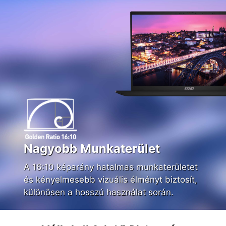
Nagyobb Munkaterület
A 16:10 képarány hatalmas munkaterületet
és kényelmesebb vizuális élményt biztosít,
különösen a hosszú használat során.