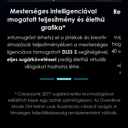
s.
Optimalizált erő és teljesítmény
Az NVIDIA Max-Q
egy mesterséges
intelligenciával támogatott technológiák fejlett
csomagja, mely a csúcsteljesítmény érdekében
a,
K
optimalizálja a rendszert. A segítségével
RTX
a
villámgyors laptopok építhetők, melyek
gok
in
ráadásul vékonyak, csendesek, és az
akkumulátor-üzemidejük is lenyűgöző.
* Cyberpunk 2077 sugárkövetési technológiával
előállított képe egy asztali számítógépen: Az Overdrive
Mode ON felirat csak illusztrációs célokat szolgál. A
tényleges teljesítőképesség rendszerenként változik.