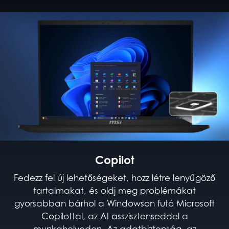
Copilot
Fedezz fel új lehetőségeket, hozz létre lenyűgöző
tartalmakat, és oldj meg problémákat
gyorsabban bárhol a Windowson futó Microsoft
Copilottal, az AI asszisztenseddel a
munkahelyeden. Az adatbiztonság, az