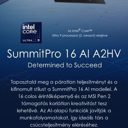
®
Az Intel
Core™
Ultra 9 processzor (2. sorozat) erejéve
Tapasztald meg a páratlan teljesítményt és a
kifinomult stílust a SummitPro 16 AI modellel. A
16 colos érintőképernyő és az MSI Pen 2
támogatás korlátlan kreativitást tesz
lehetővé. Az AI-alapú funkciók javítják a
munkafolyamatokat, így ideális társ a
csúcsteljesítmény eléréséhez.