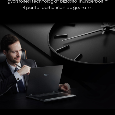
gyorstöltési technológiát biztosító Thunderbolt™
4 porttal bárhonnan dolgozhatsz.