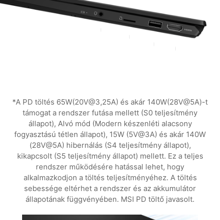
*A PD töltés 65W(20V@3,25A) és akár 140W(28V@5A)-t
támogat a rendszer futása mellett (S0 teljesítmény
állapot), Alvó mód (Modern készenléti alacsony
fogyasztású tétlen állapot), 15W (5V@3A) és akár 140W
(28V@5A) hibernálás (S4 teljesítmény állapot),
kikapcsolt (S5 teljesítmény állapot) mellett. Ez a teljes
rendszer működésére hatással lehet, hogy
alkalmazkodjon a töltés teljesítményéhez. A töltés
sebessége eltérhet a rendszer és az akkumulátor
állapotának függvényében. MSI PD töltő javasolt.