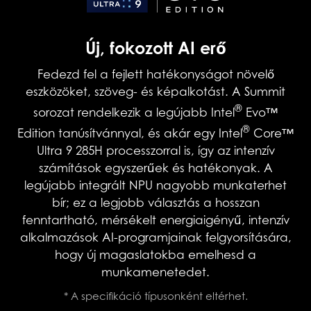
Új, fokozott AI erő
Fedezd fel a fejlett hatékonyságot növelő
eszközöket, szöveg- és képalkotást. A Summit
®
sorozat rendelkezik a legújabb Intel
Evo™
®
Edition tanúsítvánnyal, és akár egy Intel
Core™
Ultra 9 285H processzorral is, így az intenzív
számítások egyszerűek és hatékonyak. A
legújabb integrált NPU nagyobb munkaterhet
bír; ez a legjobb választás a hosszan
fenntartható, mérsékelt energiaigényű, intenzív
alkalmazások AI-programjainak felgyorsítására,
hogy új magaslatokba emelhesd a
munkamenetedet.
* A specifikáció típusonként eltérhet.