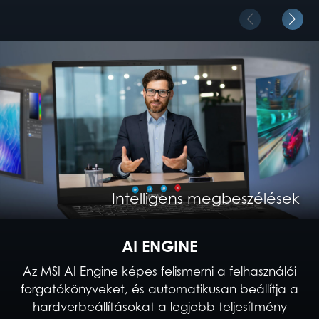
Intelligens tartalomkészítés
Intelligens megbeszélések
Intelligens szórakozás
Intelligens gaming
AI ENGINE
Az MSI AI Engine képes felismerni a felhasználói
forgatókönyveket, és automatikusan beállítja a
hardverbeállításokat a legjobb teljesítmény