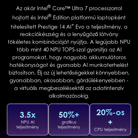
®
Az akár Intel
Core™ Ultra 7 processzorral
®
hajtott és Intel
Edition platformú laptopként
+
hitelesített Prestige 14 AI
Evo a teljesítmény, a
reakciókészség és a lenyűgöző látvány
tökéletes kombinációját nyújtja. A legújabb NPU
több mint 40 NPU TOPS-szal gyorsítja az AI
programokat, hogy nagyobb akkumulátoros
hatékonyságot és gyorsabb AI munkaterhelést
biztosítson. Élj az új lehetőségekkel könnyebben,
gyorsabban, okosabban, gördülékenyebben -
a virtuális megbeszélésektől az adatintenzív
alkalmazásokig.
20%-os
3.5x
50%+
+
NPU AI
grafikus
teljesítmény
teljesítmény
CPU teljesítmény