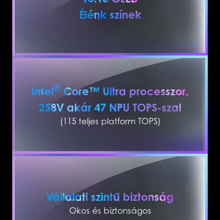
Élénk színek
®
Intel
Core™ Ultra processzor,
258V akár 47 NPU TOPS-szal
(115 teljes platform TOPS)
Vállalati szintű biztonság
Okos és biztonságos