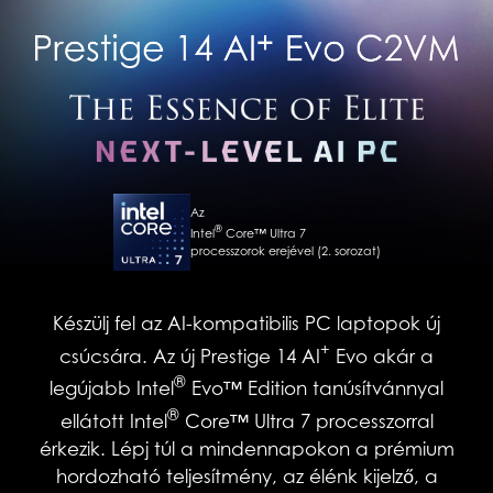
Az
®
Intel
Core™ Ultra 7
processzorok erejével (2. sorozat)
Készülj fel az AI-kompatibilis PC laptopok új
+
csúcsára. Az új Prestige 14 AI
Evo akár a
®
legújabb Intel
Evo™ Edition tanúsítvánnyal
®
ellátott Intel
Core™ Ultra 7 processzorral
érkezik. Lépj túl a mindennapokon a prémium
hordozható teljesítmény, az élénk kijelző, a