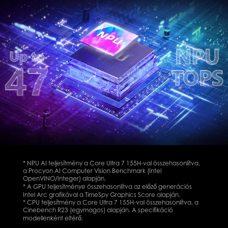
* NPU AI teljesítmény a Core Ultra 7 155H-val összehasonlítva,
a Procyon AI Computer Vision Benchmark (Intel
OpenVINO/Integer) alapján.
* A GPU teljesítménye összehasonlítva az előző generációs
Intel Arc grafikával a TimeSpy Graphics Score alapján.
* CPU teljesítmény a Core Ultra 7 155H-val összehasonlítva, a
Cinebench R23 (egymagos) alapján. A specifikáció
modellenként eltérő.