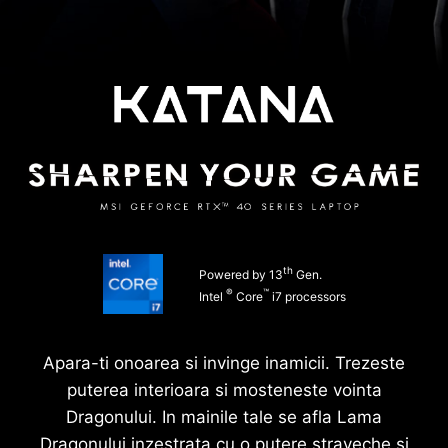
th
Powered by 13
Gen.
®
™
Intel
Core
i7 processors
Apara-ti onoarea si invinge inamicii. Trezeste
puterea interioara si mosteneste vointa
Dragonului. In mainile tale se afla Lama
Dragonului inzestrata cu o putere straveche si