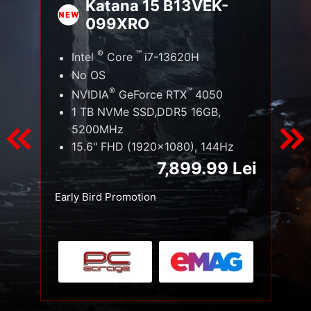
Katana 15 B13VEK-
099XRO
®
™
Intel
Core
i7-13620H
No OS
®
™
NVIDIA
GeForce RTX
4050
1 TB NVMe SSD,DDR5 16GB,
5200MHz
15.6" FHD (1920x1080), 144Hz
i
7,899.99 Lei
Early Bird Promotion
E