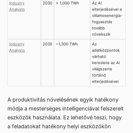
Industry
2030
> 1,000 TWh
Az AI
Analysts
elterjedésével a
villamosenergia-
fogyasztás
tovább
növekszik
Industry
2035
~1,300 TWh
Az
Analysts
adatközpontok
várható
kereslete az AI
világszerte
történő
elterjedésével
A produktivitás növelésének egyik hatékony
módja a mesterséges intelligenciával felszerelt
eszközök használata. Ez lehetővé teszi, hogy
a feladatokat hatékony helyi eszközökön