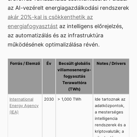
az AI-vezérelt energiagazdálkodási rendszerek
akár 20%-kal is csökkenthetik az
energiafogyasztást
az intelligens előrejelzés,
az automatizálás és az infrastruktúra
működésének optimalizálása révén.
Forrás / Elemző
Év
Becsült globális
Notes / Drivers
villamosenergia-
fogyasztás
Terawattóra
(TWh)
International
2030
> 1,000 TWh
Ide tartoznak az
Energy Agency
adatközpontok,
(IEA)
a mesterséges
intelligencia
rendszerek és a
kriptovaluták; a