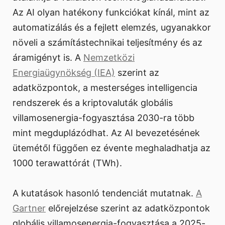
Az AI olyan hatékony funkciókat kínál, mint az
automatizálás és a fejlett elemzés, ugyanakkor
növeli a számítástechnikai teljesítmény és az
áramigényt is. A
Nemzetközi
Energiaügynökség (IEA)
szerint az
adatközpontok, a mesterséges intelligencia
rendszerek és a kriptovaluták globális
villamosenergia-fogyasztása 2030-ra több
mint megduplázódhat. Az AI bevezetésének
ütemétől függően ez évente meghaladhatja az
1000 terawattórát (TWh).
A kutatások hasonló tendenciát mutatnak.
A
Gartner
előrejelzése szerint az adatközpontok
globális villamosenergia-fogyasztása a 2025-