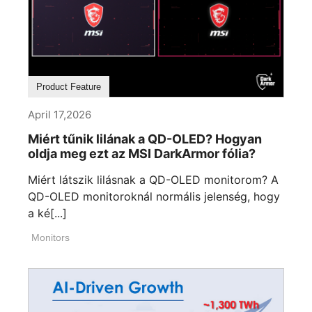
Product Feature
April 17,2026
Miért tűnik lilának a QD-OLED? Hogyan
oldja meg ezt az MSI DarkArmor fólia?
Miért látszik lilásnak a QD-OLED monitorom? A
QD-OLED monitoroknál normális jelenség, hogy
a ké[...]
Monitors