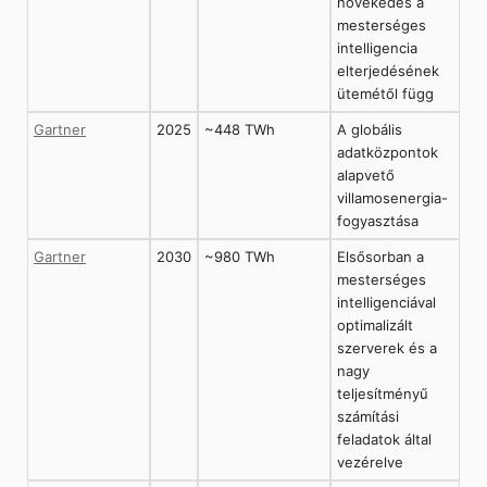
növekedés a
mesterséges
intelligencia
elterjedésének
ütemétől függ
Gartner
2025
~448 TWh
A globális
adatközpontok
alapvető
villamosenergia-
fogyasztása
Gartner
2030
~980 TWh
Elsősorban a
mesterséges
intelligenciával
optimalizált
szerverek és a
nagy
teljesítményű
számítási
feladatok által
vezérelve