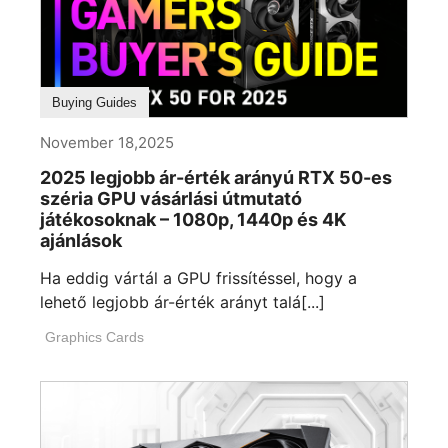
Buying Guides
November 18,2025
2025 legjobb ár-érték arányú RTX 50-es
széria GPU vásárlási útmutató
játékosoknak – 1080p, 1440p és 4K
ajánlások
Ha eddig vártál a GPU frissítéssel, hogy a
lehető legjobb ár-érték arányt talá[...]
Graphics Cards