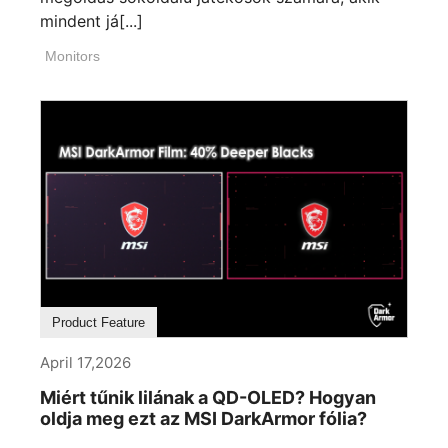
mindent já[...]
Monitors
Product Feature
April 17,2026
Miért tűnik lilának a QD-OLED? Hogyan
oldja meg ezt az MSI DarkArmor fólia?