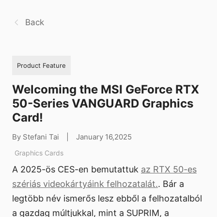
Back
Product Feature
Welcoming the MSI GeForce RTX
50-Series VANGUARD Graphics
Card!
By Stefani Tai
|
January 16,2025
Graphics Cards
A 2025-ös CES-en bemutattuk
az RTX 50-es
szériás videokártyáink felhozatalát.
. Bár a
legtöbb név ismerős lesz ebből a felhozatalból
a gazdag múltjukkal, mint a SUPRIM, a