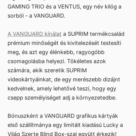
GAMING TRIO és a VENTUS, egy név kilóg a
sorból - a VANGUARD.
A VANGUARD kínálat
a SUPRIM termékcsalád
prémium minőségét és kivitelezését testesíti
meg, és azt egy élénkebb, ragyogóbb
csomagolásba helyezi. Tökéletes azok
számára, akik szeretik SUPRIM
videokártyáinkat, de egy merészebb dizájnt
kedvelnek, amely lehetővé teszi, hogy egy
csepp személyiséget adj a környezetedbe.
Bónuszként a VANGUARD grafikus kártyák
első szállítmánya egy limitált kiadású Lucky a
Világ Szerte Blind Box-szal együtt érkezik!