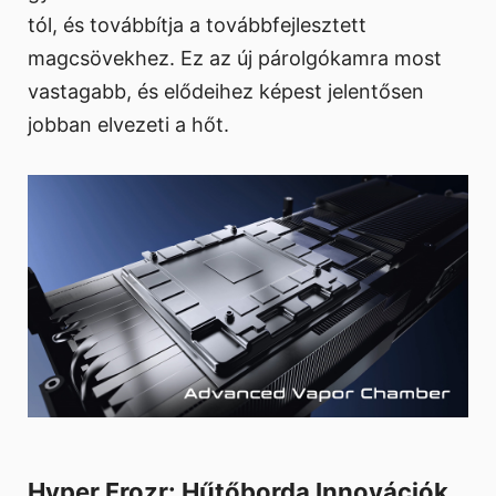
tól, és továbbítja a továbbfejlesztett
magcsövekhez. Ez az új párolgókamra most
vastagabb, és elődeihez képest jelentősen
jobban elvezeti a hőt.
Hyper Frozr: Hűtőborda Innovációk