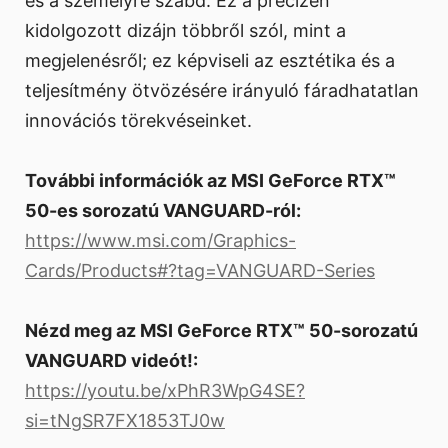
és a személyre szabd. Ez a precízen
kidolgozott dizájn többről szól, mint a
megjelenésről; ez képviseli az esztétika és a
teljesítmény ötvözésére irányuló fáradhatatlan
innovációs törekvéseinket.
További információk az MSI GeForce RTX™
50-es sorozatú VANGUARD-ról:
https://www.msi.com/Graphics-
Cards/Products#?tag=VANGUARD-Series
Nézd meg az MSI GeForce RTX™ 50-sorozatú
VANGUARD videót!:
https://youtu.be/xPhR3WpG4SE?
si=tNgSR7FX1853TJ0w