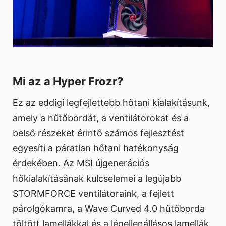
Mi az a Hyper Frozr?
Ez az eddigi legfejlettebb hőtani kialakításunk,
amely a hűtőbordát, a ventilátorokat és a
belső részeket érintő számos fejlesztést
egyesíti a páratlan hőtani hatékonyság
érdekében. Az MSI újgenerációs
hőkialakításának kulcselemei a legújabb
STORMFORCE ventilátoraink, a fejlett
párolgókamra, a Wave Curved 4.0 hűtőborda
töltött lamellákkal és a légellenállásos lamellák