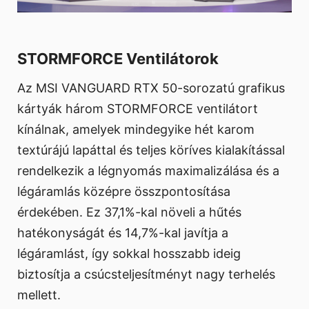
STORMFORCE Ventilátorok
Az MSI VANGUARD RTX 50-sorozatú grafikus
kártyák három STORMFORCE ventilátort
kínálnak, amelyek mindegyike hét karom
textúrájú lapáttal és teljes köríves kialakítással
rendelkezik a légnyomás maximalizálása és a
légáramlás középre összpontosítása
érdekében. Ez 37,1%-kal növeli a hűtés
hatékonyságát és 14,7%-kal javítja a
légáramlást, így sokkal hosszabb ideig
biztosítja a csúcsteljesítményt nagy terhelés
mellett.